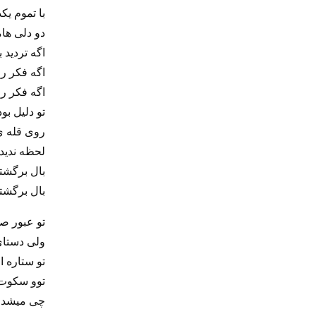
با تموم یک
دو دلی ها
اگه تردید 
اگه فکر ر
اگه فکر ر
تو دلیل بود
روی قله ی
لحظه ندیدن
بال برگشت
بال برگشت
تو عبور صخ
ولی دستای
تو ستاره‌ 
توو سکوت 
چی میشد عا