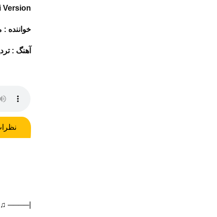
i Version
خواننده :
م
آهنگ :
ترد
نظرا
♫ ────|