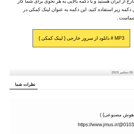
رج از ایران هستید و یا دکمه بالایی به هر نحوی برای شما کار
ن دکمه زیر استفاده کنید. این دکمه به عنوان لینک کمکی در
ماست .
MP3 # دانلود از سرور خارجی { لینک کمکی }
29 دسامبر 2023
نظرات شما
 {هوش مصنوعی} )
https://www.jmus.ir/@010