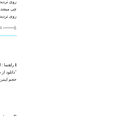
روی تردید
چی میشد عا
روی تردید
 ────|.
ℹ️ راهنما 
"دانلود از
حجم اینترن