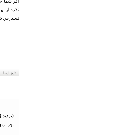
اگر شما خا
نکرد از ای
دسترس ش
تاریخ ارسال :
(تردید
303126