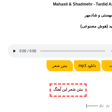
Mahasti & Shadmehr - Tardid A
هستی و شادمهر
ید {هوش مصنوعی}
ت
دانلود mp3
متن شعر
متن شعر این آهنگ
|──── ♫♩♪♩