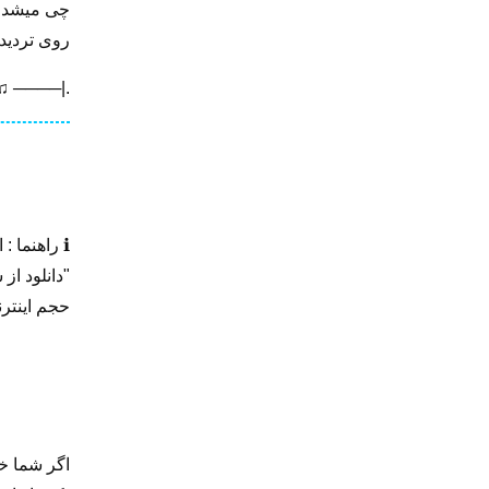
چی میشد عا
روی تردید
 ────|.
ℹ️ راهنما 
"دانلود از
حجم اینترن
اگر شما خا