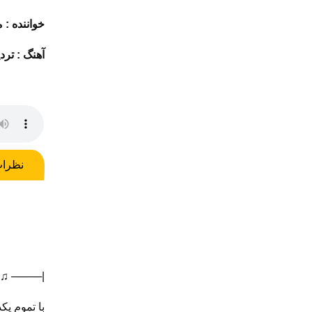
خواننده :
م
آهنگ :
ترد
نظرا
♫ ────|
با تموم یک