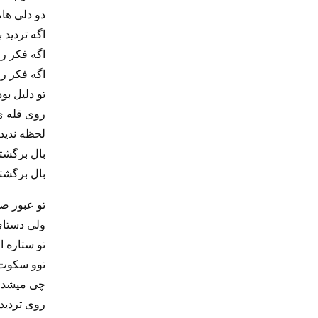
دو دلی ها
اگه تردید 
اگه فکر ر
اگه فکر ر
تو دلیل بود
روی قله ی
لحظه ندیدن
بال برگشت
بال برگشت
تو عبور صخ
ولی دستای
تو ستاره‌ 
توو سکوت 
چی میشد عا
روی تردید