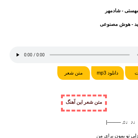
هستی - شادمهر
ید - هوش مصنوعی
ت
دانلود mp3
متن شعر
متن شعر این آهنگ
|──── ♫♩♪♩
دلی تو بمون برای من