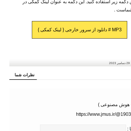
ن دکمه زیر استفاده کنید. این دکمه به عنوان لینک کمکی در
ماست .
MP3 # دانلود از سرور خارجی { لینک کمکی }
29 دسامبر 2023
نظرات شما
 - هوش مصنوعی )
https://www.jmus.ir/@190
 :