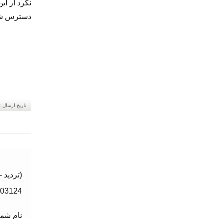
نکرد از ای
دسترس ش
تاریخ ارسال :
(تردید
303124
نام شما