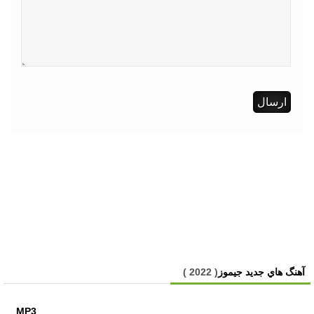
آهنگ هاي جديد جیموز
( 2022 )
MP3