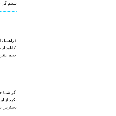
شبنم گل نار
ℹ️ راهنما 
"دانلود از
حجم اینترن
اگر شما خا
نکرد از ای
دسترس ش