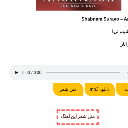
Shabnam Surayo – A
بنم ثریا
 انار
ت
دانلود mp3
متن شعر
متن شعر این آهنگ