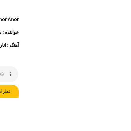
nor Anor
خواننده :
ش
آهنگ :
انار
نظرا