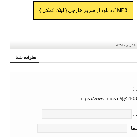
MP3 # دانلود از سرور خارجی { لینک کمکی }
18 ژانویه 2024
نظرات شما
ر )
https://www.jmus.ir/@510
 :
ما :