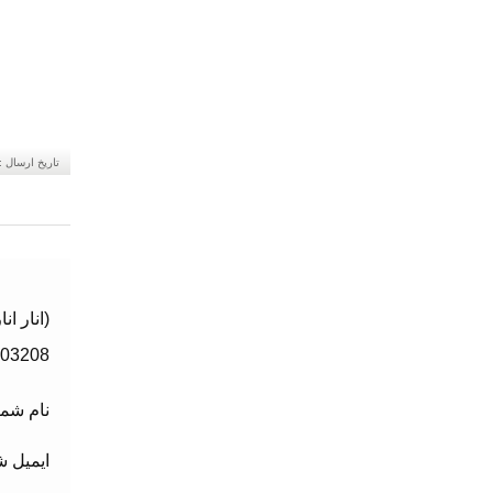
تاریخ ارسال :
(انار انا
303208
نام شما
ایمیل ش